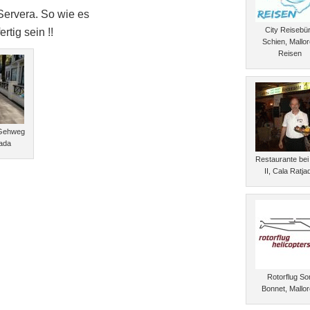
Servera. So wie es
City Reisebü
tig sein !!
Schien, Mallo
Reisen
Gehweg
jada
Restaurante bei
II, Cala Ratja
Rotorflug So
Bonnet, Mallo