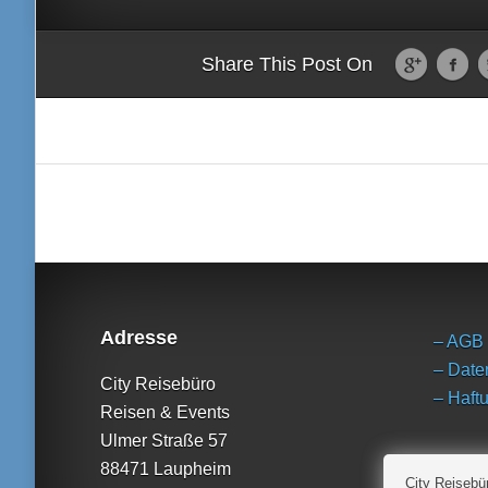
Share This Post On
Adresse
– AGB
– Date
City Reisebüro
– Haft
Reisen & Events
Ulmer Straße 57
88471 Laupheim
City Reisebü