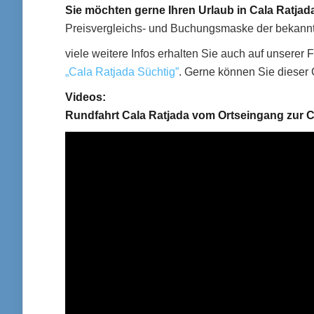
Sie möchten gerne Ihren Urlaub in Cala Ratjad
Preisvergleichs- und Buchungsmaske der bekannte
viele weitere Infos erhalten Sie auch auf unsere
„Cala Ratjada Süchtig”
. Gerne können Sie dieser 
Videos:
Rundfahrt Cala Ratjada vom Ortseingang zur C