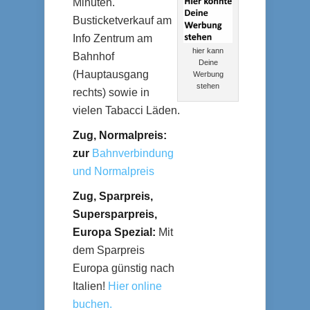
Minuten.
Busticketverkauf am
Info Zentrum am
hier kann
Bahnhof
Deine
(Hauptausgang
Werbung
stehen
rechts) sowie in
vielen Tabacci Läden.
Zug, Normalpreis:
zur
Bahnverbindung
und Normalpreis
Zug, Sparpreis,
Supersparpreis,
Europa Spezial:
Mit
dem Sparpreis
Europa günstig nach
Italien!
Hier online
buchen.