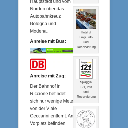
Hauptstadt und vom
Norden über das
Autobahnkreuz
Bologna und
Modena.
Hotel di
Luigi, Info
Anreise mit Bus:
und
Reservierung
Anreise mit Zug:
Spiaggia
Der Bahnhof in
121, Info
und
Riccione befindet
Reservierung
sich nur wenige Meter
von der Viale
Ceccarini entfernt. Am
Vorplatz befinden