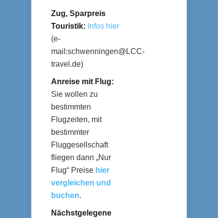
Zug, Sparpreis
Touristik:
Infos hier
(e-
mail:
schwenningen@LCC-
travel.de
)
Anreise mit Flug:
Sie wollen zu
bestimmten
Flugzeiten, mit
bestimmter
Fluggesellschaft
fliegen dann „Nur
Flug“ Preise
hier
vergleichen und
buchen
.
Nächstgelegene