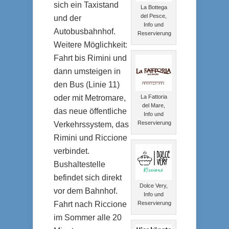
sich ein Taxistand
La Bottega
del Pesce,
und der
Info und
Autobusbahnhof.
Reservierung
Weitere Möglichkeit:
Fahrt bis Rimini und
dann umsteigen in
den Bus (Linie 11)
La Fattoria
oder mit Metromare,
del Mare,
das neue öffentliche
Info und
Reservierung
Verkehrssystem, das
Rimini und Riccione
verbindet.
Bushaltestelle
befindet sich direkt
Dolce Very,
vor dem Bahnhof.
Info und
Reservierung
Fahrt nach Riccione
im Sommer alle 20