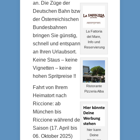
an. Die Züge der
Deutschen Bahn bzw.
der Österreichischen
Bundesbahnen
La Fattoria
bringen Sie günstig,
del Mare,
Info und
schnell und entspannt
Reservierung
an Ihren Urlaubsort.
Keine Staus – keine
Vignetten – keine
hohen Spritpreise !!
Ristorante
Fahrt von Ihrem
Pizzeria Alba
Heimatort nach
Riccione: ab
München bis
Riccione während der
Saison (17. April bis
hier kann
Deine
06. Oktober 2025)