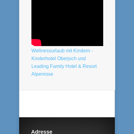
Wellnessurlaub mit Kindern -
Kinderhotel Oberjoch und
Leading Family Hotel & Resort
Alpenrose
Adresse