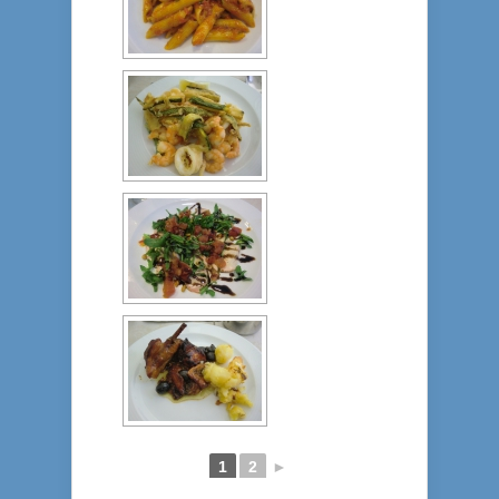
1
2
►