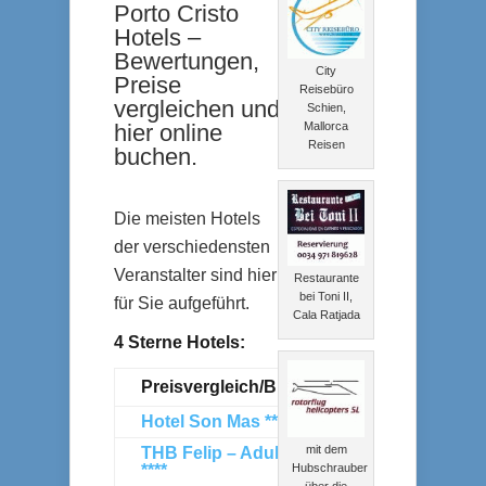
Porto Cristo
Hotels –
Bewertungen,
City
Preise
Reisebüro
vergleichen und
Schien,
Mallorca
hier online
Reisen
buchen.
Die meisten Hotels
der verschiedensten
Veranstalter sind hier
Restaurante
bei Toni II,
für Sie aufgeführt.
Cala Ratjada
4 Sterne Hotels:
Preisvergleich/Buchung
Hotel Son Mas ****s
mit dem
THB Felip – Adults only
Hubschrauber
****
über die