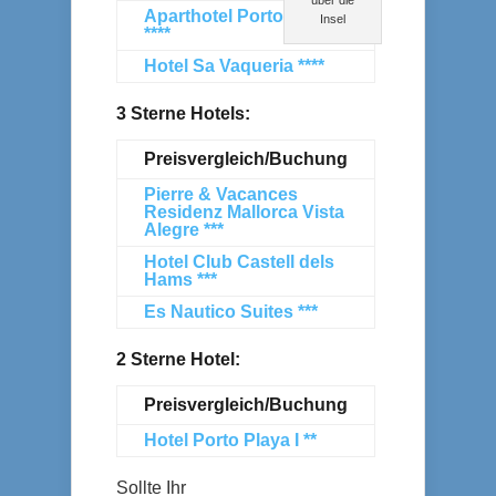
Aparthotel PortoDrach
Insel
****
Hotel Sa Vaqueria ****
3 Sterne Hotels:
Preisvergleich/Buchung
Pierre & Vacances
Residenz Mallorca Vista
Alegre ***
Hotel Club Castell dels
Hams ***
Es Nautico Suites ***
2 Sterne Hotel:
Preisvergleich/Buchung
Hotel Porto Playa I **
Sollte Ihr