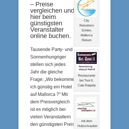
– Preise
vergleichen und
hier beim
City
günstigsten
Reisebüro
Veranstalter
Schien,
online buchen.
Mallorca
Reisen
Tausende Party- und
Sonnenhungriger
stellen sich jedes
Jahr die gleiche
Restaurante
Frage: „Wo bekomme
bei Toni II,
Cala Ratjada
ich günstig ein Hotel
auf Mallorca ?“ Mit
dem Preisvergleich
ist es möglich bei
vielen Veranstaltern
mit dem
den günstigsten Preis
Hubschrauber