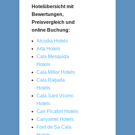
Hotelübersicht mit
Bewertungen,
Preisvergleich und
online Buchung:
Alcudia Hotels
Arta Hotels
Cala Mesquida
Hotels
Cala Millor Hotels
Cala Ratjada
Hotels
Cala Sant Vicenc
Hotels
Can Picafort Hotels
Canyamel Hotels
Font de Sa Cala
Hotels