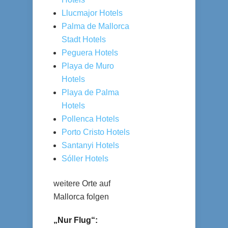
Llucmajor Hotels
Palma de Mallorca
Stadt Hotels
Peguera Hotels
Playa de Muro
Hotels
Playa de Palma
Hotels
Pollenca Hotels
Porto Cristo Hotels
Santanyi Hotels
Sóller Hotels
weitere Orte auf
Mallorca folgen
„Nur Flug“: