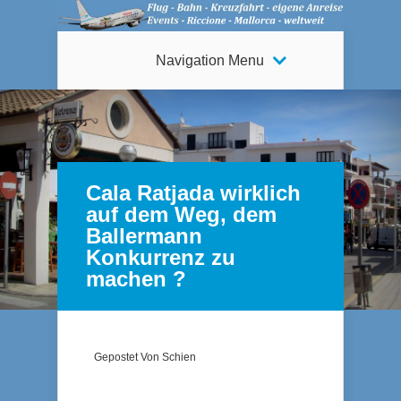
Navigation Menu
Cala Ratjada wirklich
auf dem Weg, dem
Ballermann
Konkurrenz zu
machen ?
Gepostet Von
Schien