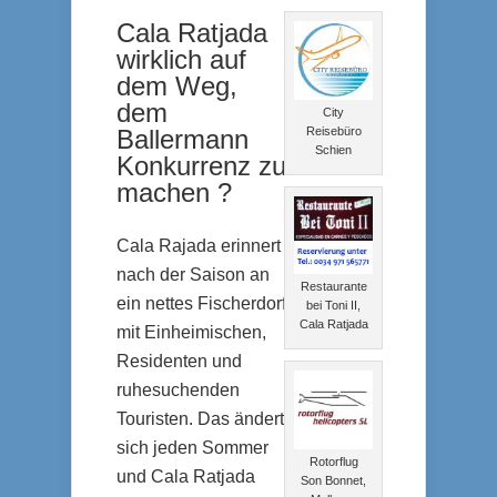
Cala Ratjada
wirklich auf
dem Weg,
dem
City
Reisebüro
Ballermann
Schien
Konkurrenz zu
machen ?
Cala Rajada erinnert
nach der Saison an
Restaurante
ein nettes Fischerdorf
bei Toni II,
Cala Ratjada
mit Einheimischen,
Residenten und
ruhesuchenden
Touristen. Das ändert
sich jeden Sommer
Rotorflug
und Cala Ratjada
Son Bonnet,