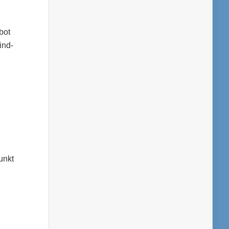
bot
ind-
unkt