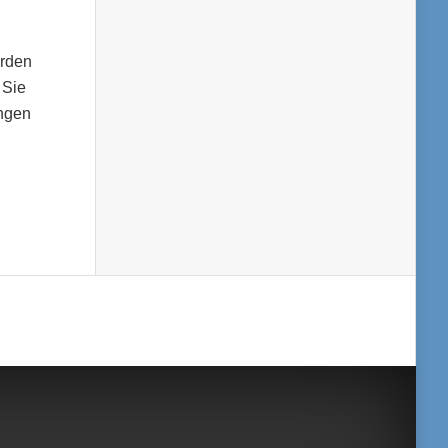
erden
 Sie
ungen