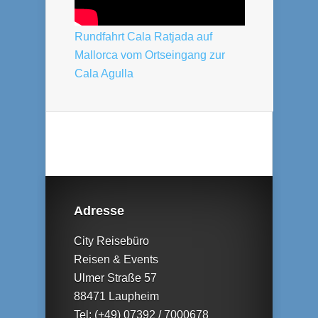
Rundfahrt Cala Ratjada auf
Mallorca vom Ortseingang zur
Cala Agulla
Adresse
City Reisebüro
Reisen & Events
Ulmer Straße 57
88471 Laupheim
Tel: (+49) 07392 / 7000678