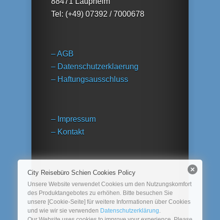
88471 Laupheim
Tel: (+49) 07392 / 7000678
– AGB
– Datenschutzerklaerung
– Haftungsausschluss
– Impressum
– Kontakt
City Reisebüro Schien Cookies Policy
Unsere Website verwendet Cookies um den Nutzungskomfort
des Produktangebotes zu erhöhen. Bitte besuchen Sie
unsere [Cookie-Seite] für weitere Informationen über Cookies
und wie wir sie verwenden
Datenschutzerklärung
.
Our Website uses cookies to improve your experience. Please