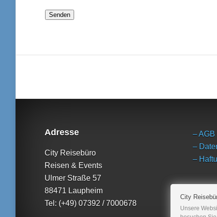
Adresse
– AGB
– Date
City Reisebüro
– Haft
Reisen & Events
Ulmer Straße 57
88471 Laupheim
City Reisebü
Tel: (+49) 07392 / 7000678
Unsere Websi