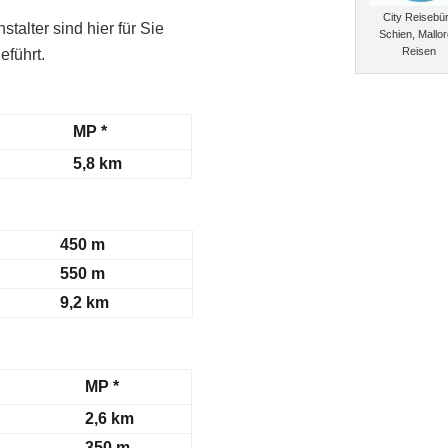
City Reisebü
talter sind hier für Sie
Schien, Mallo
Reisen
eführt.
MP *
5,8 km
450 m
550 m
9,2 km
MP *
2,6 km
350 m