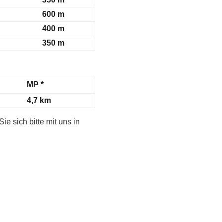
600 m
400 m
350 m
MP *
4,7 km
ie sich bitte mit uns in