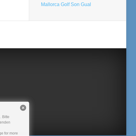
Mallorca Golf Son Gual
 Bitte
rwenden
e for more