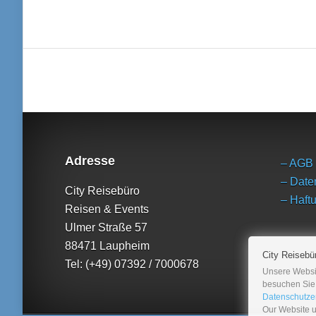
Adresse
– AGB
– Date
City Reisebüro
– Haft
Reisen & Events
Ulmer Straße 57
88471 Laupheim
City Reisebü
Tel: (+49) 07392 / 7000678
Unsere Websi
besuchen Sie 
Datenschutze
Our Website u