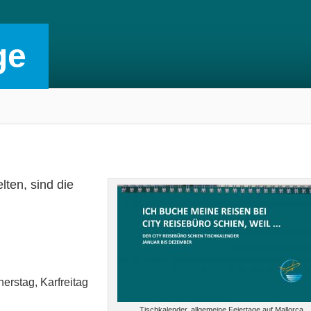
ge
lten, sind die
erstag, Karfreitag
Tischkalender, allgemeine Feiertage auf Mallorca