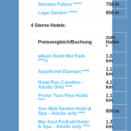
Serrano Palace *****
750 m
Lago Garden *****
850 m
4 Sterne Hotels:
zum
Preisvergleich/Buchung
Hafen
*
allsun Hotel Illot Park
1,0
****s
km
1,1
Aparthotel Diamant ****
km
Hotel Roc Carolina –
4,1
Adults Only ****
km
Protur Turo Pins Hotel
1,1
****
km
Son Moll Sentits Hotel &
800 m
Spa – Adults only ****
Mar Azul PurEstil Hotel
1,3
& Spa – Adults only ****
km