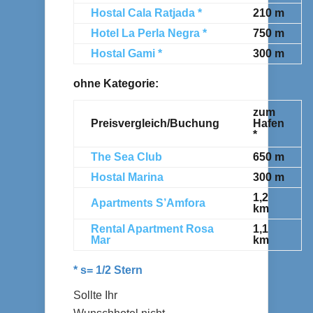
Hostal Cala Ratjada *
210 m
Hotel La Perla Negra *
750 m
Hostal Gami *
300 m
ohne Kategorie:
zum
Preisvergleich/Buchung
Hafen
*
The Sea Club
650 m
Hostal Marina
300 m
1,2
Apartments S’Amfora
km
Rental Apartment Rosa
1,1
Mar
km
* s= 1/2 Stern
Sollte Ihr