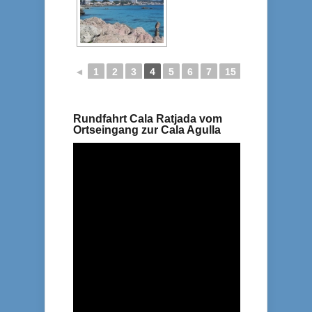
◄
1
2
3
4
5
6
7
15
16
17
►
Rundfahrt Cala Ratjada vom
Ortseingang zur Cala Agulla