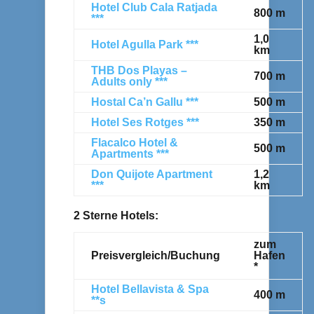
Hotel Club Cala Ratjada
800 m
***
1,0
Hotel Agulla Park ***
km
THB Dos Playas –
700 m
Adults only ***
Hostal Ca’n Gallu ***
500 m
Hotel Ses Rotges ***
350 m
Flacalco Hotel &
500 m
Apartments ***
Don Quijote Apartment
1,2
***
km
2 Sterne Hotels:
zum
Preisvergleich/Buchung
Hafen
*
Hotel Bellavista & Spa
400 m
**s