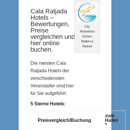
Cala Ratjada
Hotels –
Bewertungen,
City
Preise
Reisebüro
vergleichen und
Schien,
Mallorca
hier online
Reisen
buchen.
Die meisten Cala
Ratjada Hotels der
verschiedensten
Veranstalter sind hier
für Sie aufgeführt.
5 Sterne Hotels:
zum
Preisvergleich/Buchung
Hafen
*