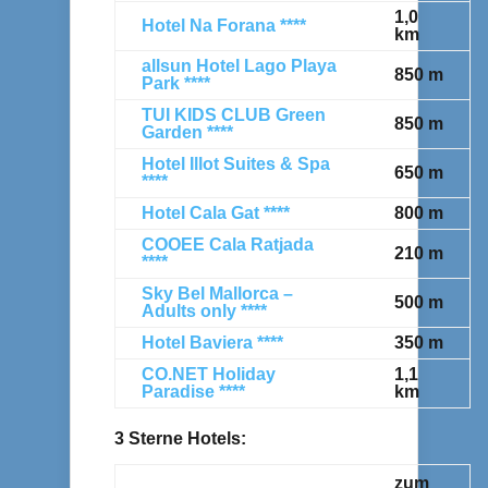
1,0
Hotel Na Forana ****
km
allsun Hotel Lago Playa
850 m
Park ****
TUI KIDS CLUB Green
850 m
Garden ****
Hotel Illot Suites & Spa
650 m
****
Hotel Cala Gat ****
800 m
COOEE Cala Ratjada
210 m
****
Sky Bel Mallorca –
500 m
Adults only ****
Hotel Baviera ****
350 m
CO.NET Holiday
1,1
Paradise ****
km
3 Sterne Hotels:
zum