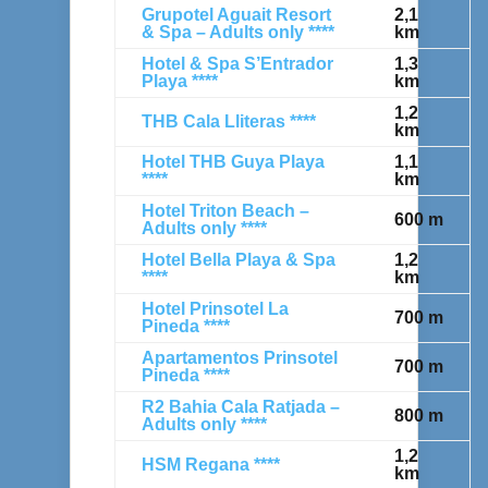
Grupotel Aguait Resort
2,1
& Spa – Adults only ****
km
Hotel & Spa S’Entrador
1,3
Playa ****
km
1,2
THB Cala Lliteras ****
km
Hotel THB Guya Playa
1,1
****
km
Hotel Triton Beach –
600 m
Adults only ****
Hotel Bella Playa & Spa
1,2
****
km
Hotel Prinsotel La
700 m
Pineda ****
Apartamentos Prinsotel
700 m
Pineda ****
R2 Bahia Cala Ratjada –
800 m
Adults only ****
1,2
HSM Regana ****
km