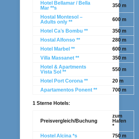
Hotel Bellamar / Bella
350 m
Mar **s
Hostal Montesol –
600 m
Adults only **
Hotel Ca’s Bombu **
350 m
Hostal Alfonso **
280 m
Hotel Marbel **
600 m
Villa Massanet **
350 m
Hotel & Apartments
550 m
Vista Sol **
Hotel Port Corona **
20 m
Apartamentos Ponent **
700 m
1 Sterne Hotels:
zum
Preisvergleich/Buchung
Hafen
*
Hostel Alcina *s
750 m