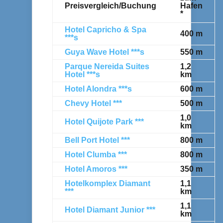
Preisvergleich/Buchung
Hafen
*
Hotel Capricho & Spa
400 m
***s
Guya Wave Hotel ***s
550 m
Parque Nereida Suites
1,2
Hotel ***s
km
Hotel Alondra ***s
600 m
Chevy Hotel ***
500 m
1,0
Hotel Quijote Park ***
km
Bell Port Hotel ***
800 m
Hotel Clumba ***
800 m
Hotel Amoros ***
350 m
Hotelkomplex Diamant
1,1
***
km
1,1
Hotel Diamant Junior ***
km