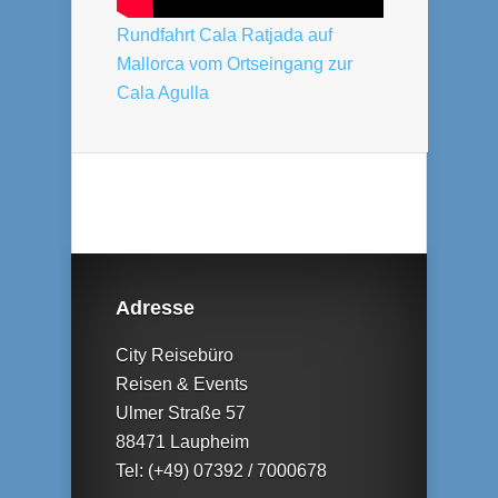
Rundfahrt Cala Ratjada auf
Mallorca vom Ortseingang zur
Cala Agulla
Adresse
City Reisebüro
Reisen & Events
Ulmer Straße 57
88471 Laupheim
Tel: (+49) 07392 / 7000678