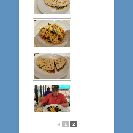
◄
1
2